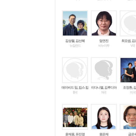
김성렬, 김선혜
엄연진
최요셉, 
뉴질랜드
바누아투
V국
데이비드 임, 킴스 킴
이다니엘, 김루디아
조정환, 
B국
N국
미국
윤재웅, 유진영
원은재
금은