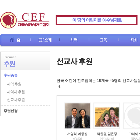
CEF소개
사역
교육
지회
선교사
한국 어린이 전도협회는 19개국 45명의 선교사들
사역 후원
다.
사역자 후원
선교사 후원
서영석, 이향실
백한흠, 김윤정
그레이
AP지역
인도네시아
캄보디