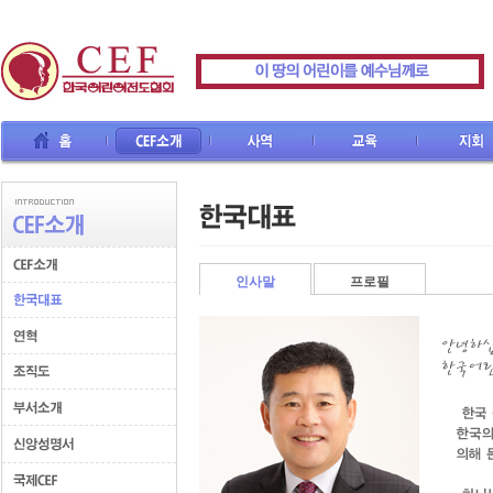
CEF소개
사역
교육
지회
선교사
인사말
프로필