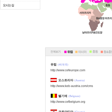
유럽
(46개국)
http://www.cefeurope.com
오스트리아
(Austria)
http://www.keb-austria.com/cms
벨기에
(Belgium)
http://www.cefbelgium.org
크로아티아
(Croatia)