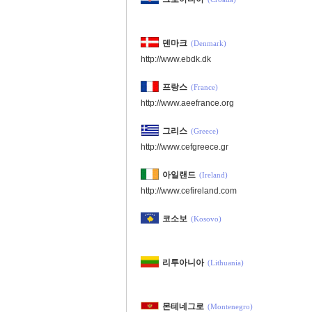
덴마크
(Denmark)
http://www.ebdk.dk
프랑스
(France)
http://www.aeefrance.org
그리스
(Greece)
http://www.cefgreece.gr
아일랜드
(Ireland)
http://www.cefireland.com
코소보
(Kosovo)
리투아니아
(Lithuania)
몬테네그로
(Montenegro)