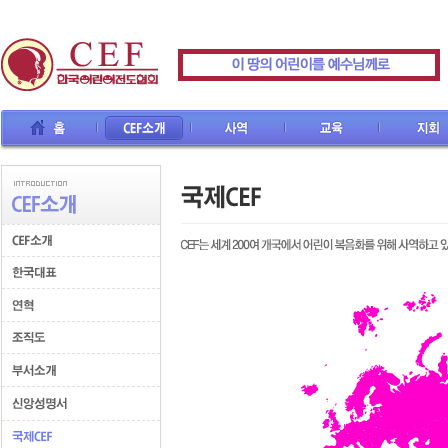
CEF소개
사역
교육
지회
선교사