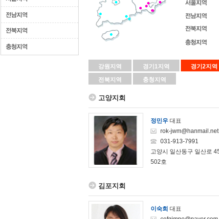
강원지역
경기1지역
경기2지역
전북지역
충청지역
고양지회
정민우
대표
rok-jwm@hanmail.net
031-913-7991
고양시 일산동구 일산로 4
502호
김포지회
이숙희
대표