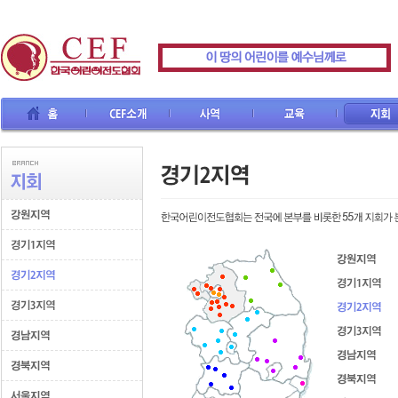
CEF소개
사역
교육
지회
선교사