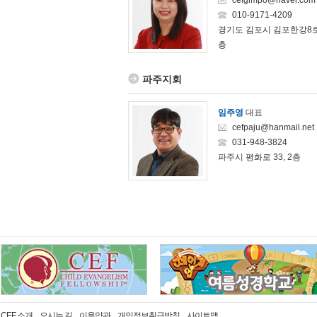
cefgimpo@naver.com
010-9171-4209
경기도 김포시 김포한강8로19
층
파주지회
임주영
대표
cefpaju@hanmail.net
031-948-3824
파주시 평화로 33, 2층
CEF 소개
오시는 길
이용약관
개인정보취급방침
사이트맵