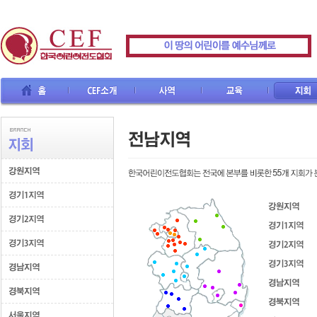
CEF소개
사역
교육
지회
선교사