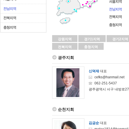
강원지역
경기1지역
경기2지역
전북지역
충청지역
광주지회
신덕재
대표
cefks@hanmail.net
062-251-5437
광주광역시 서구 내방로278
순천지회
김금순
대표