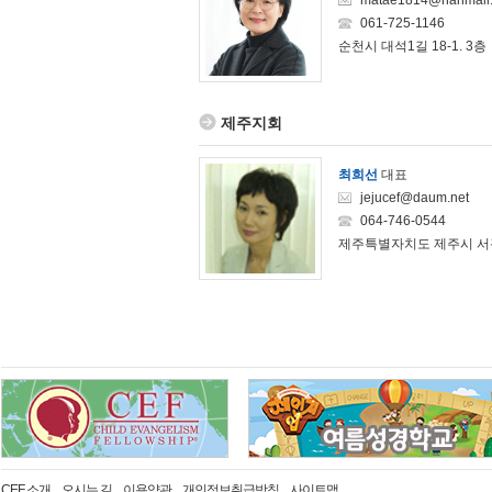
matae1814@hanmail.
061-725-1146
순천시 대석1길 18-1. 3층
제주지회
최희선
대표
jejucef@daum.net
064-746-0544
제주특별자치도 제주시 서광로
CEF 소개
오시는 길
이용약관
개인정보취급방침
사이트맵