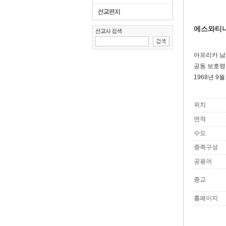
에스와티니 [
아프리카 남동
공동 보호령
1968년 9
위치
면적
수도
종족구성
공용어
종교
홈페이지