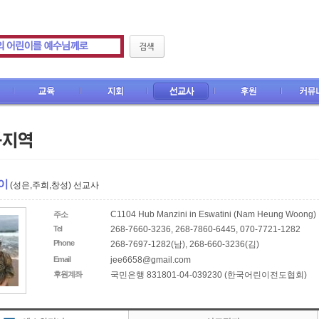
CEF M
지회
선교사
후원
커뮤니티
이
(성은,주희,창성) 선교사
C1104 Hub Manzini in Eswatini (Nam Heung Woong)
주소
Tel
268-7660-3236, 268-7860-6445, 070-7721-1282
Phone
268-7697-1282(남), 268-660-3236(김)
Email
jee6658@gmail.com
후원계좌
국민은행 831801-04-039230 (한국어린이전도협회)