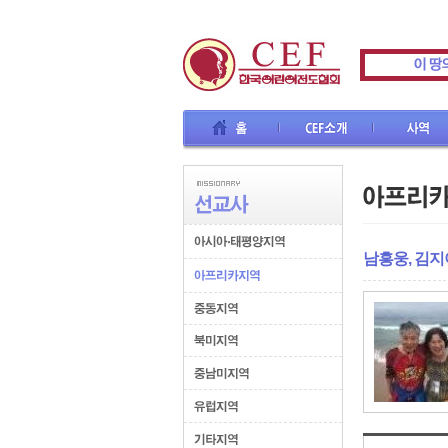
홈
CEF소개
사역
교육
남흥웅, 김지