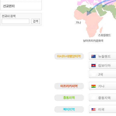
뉴질랜드
캄보디아
J국
가나
중동지역
미국