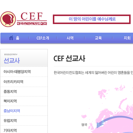
CEF소개
사역
교육
지회
선교사