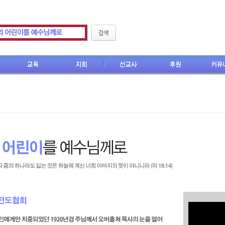
CEF M
지회
선교사
후원
커뮤니티