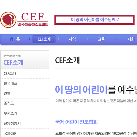
CEF소개
사역
교육
지회
선교사