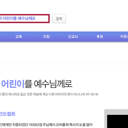
CEF M
지회
선교사
후원
커뮤니티