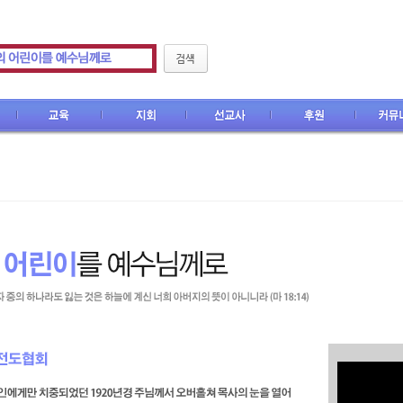
CEF M
지회
선교사
후원
커뮤니티