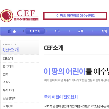
CEF소개
사역
교육
지회
선교사